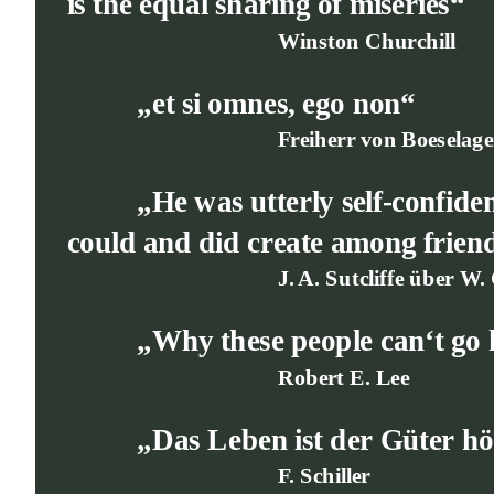
is the equal sharing of miseries“
Winston Churchill
„et si omnes, ego non“
Freiherr von Boeselage
„He was utterly self-confide
could and did create among friends
J. A. Sutcliffe über W.
„Why these people can‘t go 
Robert E. Lee
„Das Leben ist der Güter hö
F. Schiller 