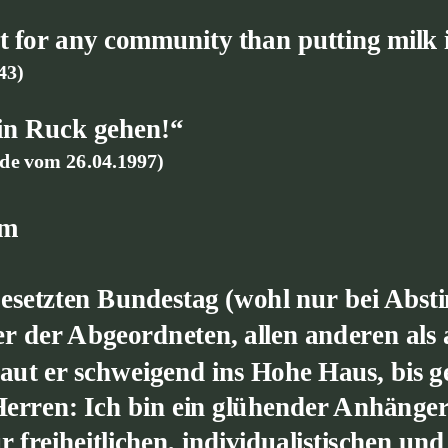
nt for any community than putting milk 
43)
in Ruck gehen!“
ede vom 26.04.1997)
um
besetzten Bundestag (wohl nur bei Ab
iner der Abgeordneten, allen anderen al
ut er schweigend ins Hohe Haus, bis gesp
rren: Ich bin ein glühender Anhänger
 freiheitlichen, individualistischen und 