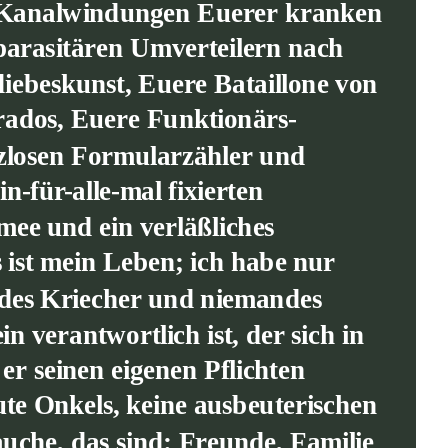
le Kanalwindungen Euerer kranken 
parasitären Umverteilern nach 
ebeskunst, Euere Bataillone von 
rados, Euere Funktionärs-
tzlosen Formularzähler und 
-für-alle-mal fixierten 
ee und ein verläßliches 
ist mein Leben; ich habe nur 
andes Kriecher und niemandes 
in verantwortlich ist, der sich in 
er seinen eigenen Pflichten 
e Onkels, keine ausbeuterischen 
che, das sind: Freunde, Familie 