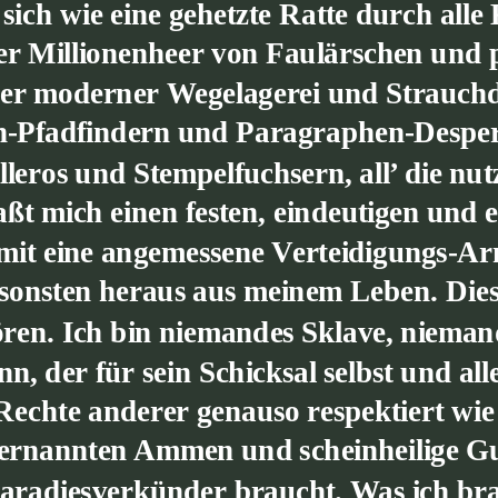
sich wie eine gehetzte Ratte durch al
er Millionenheer von Faulärschen und 
r moderner Wegelagerei und Strauchdi
th-Pfadfindern und Paragraphen-Despe
eros und Stempelfuchsern, all’ die nu
 mich einen festen, eindeutigen und ein
amit eine angemessene Verteidigungs-Arm
sonsten heraus aus meinem Leben. Dies 
ehören. Ich bin niemandes Sklave, niem
n, der für sein Schicksal selbst und alle
Rechte anderer genauso respektiert wie 
ernannten Ammen und scheinheilige Gut
aradiesverkünder braucht. Was ich brau